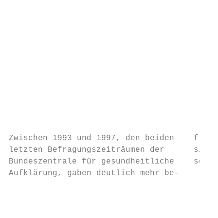
                                           
                                           
                                           
                                           
                                           
                                           
                                           
                                           
                                           
                                           
                                           
Zwischen 1993 und 1997, den beiden    fragt
letzten Befragungszeiträumen der      sie g
Bundeszentrale für gesundheitliche    schme
Aufklärung, gaben deutlich mehr be-        
                                           
                                           
                                           