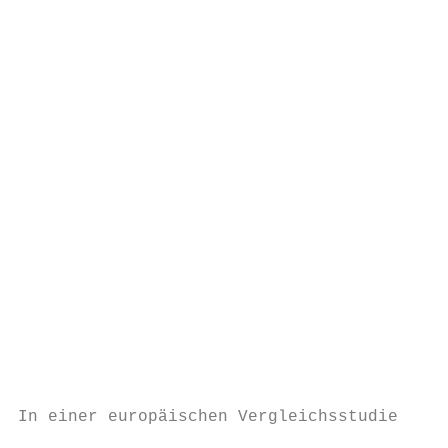
                                           
                                           
                                           
                                           
                                           
                                           
                                           
                                           
                                           
                                           
                                           
                                           
                                           
                                           
                                           
                                           
                                           
In einer europäischen Vergleichsstudie   gl
                                           