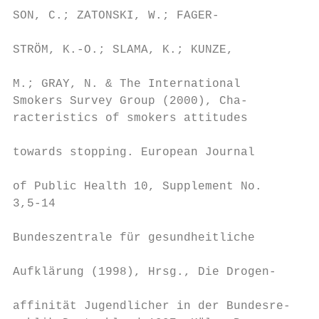
SON, C.; ZATONSKI, W.; FAGER-

                                          H
STRÖM, K.-O.; SLAMA, K.; KUNZE,

                                          g
M.; GRAY, N. & The International

Smokers Survey Group (2000), Cha-         W
racteristics of smokers attitudes

                                          w
towards stopping. European Journal

                                          w
of Public Health 10, Supplement No.

3,5-14                                    Y
                                          (
Bundeszentrale für gesundheitliche

                                          1
Aufklärung (1998), Hrsg., Die Drogen-

                                          M
affinität Jugendlicher in der Bundesre-
