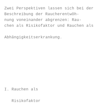
Zwei Perspektiven lassen sich bei der      
Beschreibung der Raucherentwöh-            
nung voneinander abgrenzen: Rau-           
chen als Risikofaktor und Rauchen als      
                                           
Abhängigkeitserkrankung.                   
                                           
                                           
                                           
                                           
                                           
                                           
                                           
                                           
I. Rauchen als                             
                                           
   Risikofaktor                            
                                           