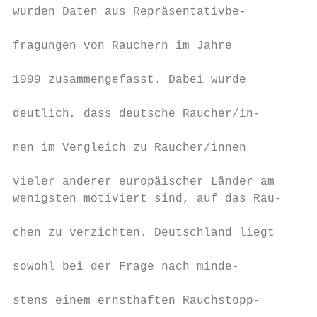
wurden Daten aus Repräsentativbe-        Ra
                                           
fragungen von Rauchern im Jahre          un
                                           
1999 zusammengefasst. Dabei wurde        an
                                           
deutlich, dass deutsche Raucher/in-      fü
                                           
nen im Vergleich zu Raucher/innen        de
                                           
vieler anderer europäischer Länder am    fr
wenigsten motiviert sind, auf das Rau-   De
                                           
chen zu verzichten. Deutschland liegt    Er
                                           
sowohl bei der Frage nach minde-         te
                                           
stens einem ernsthaften Rauchstopp-      fa