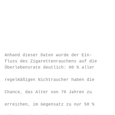
                                           
                                           
                                           
                                           
                                           
                                           
                                           
                                           
Anhand dieser Daten wurde der Ein-        r
fluss des Zigarettenrauchens auf die      h
Überlebensrate deutlich: 80 % aller       n
                                           
regelmäßigen Nichtraucher haben die       g
                                           
Chance, das Alter von 70 Jahren zu        n
                                           
erreichen, im Gegensatz zu nur 50 %       r
                                           