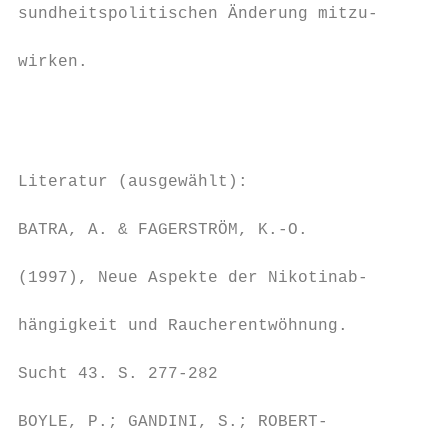
sundheitspolitischen Änderung mitzu-

                                          W
wirken.

                                          e
                                          K
                                          s
                                          W
Literatur (ausgewählt):                   o
                                          H
BATRA, A. & FAGERSTRÖM, K.-O.              
                                          W
(1997), Neue Aspekte der Nikotinab-

                                          (
hängigkeit und Raucherentwöhnung.          
                                          g
Sucht 43. S. 277-282

                                          h
BOYLE, P.; GANDINI, S.; ROBERT-            
                                          W