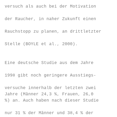
                                           
versuch als auch bei der Motivation        
                                         Ei
der Raucher, in naher Zukunft einen        
                                         Pr
Rauchstopp zu planen, an drittletzter      
                                         da
Stelle (BOYLE et al., 2000).               
                                         un
                                           
Eine deutsche Studie aus dem Jahre       ge
                                           
1998 gibt noch geringere Ausstiegs-      ve
                                           
versuche innerhalb der letzten zwei      hä
Jahre (Männer 24,3 %, Frauen, 26,0       ra
%) an. Auch haben nach dieser Studie       
                                         Mi
nur 31 % der Männer und 38,4 % der
