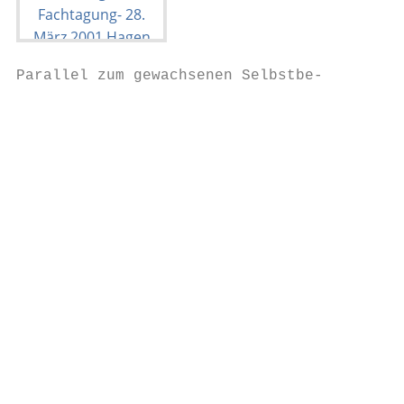
Parallel zum gewachsenen Selbstbe-         
                                           
                                           
                                           
                                           
                                           
                                           
                                           
                                           
                                           
                                           
                                           
                                           
                                           
                                           
                                           