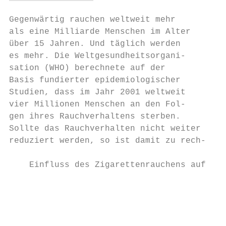
Gegenwärtig rauchen weltweit mehr         n
als eine Milliarde Menschen im Alter      z
über 15 Jahren. Und täglich werden        i
es mehr. Die Weltgesundheitsorgani-       d
sation (WHO) berechnete auf der           b
Basis fundierter epidemiologischer        A
Studien, dass im Jahr 2001 weltweit       e
vier Millionen Menschen an den Fol-       D
gen ihres Rauchverhaltens sterben.        e
Sollte das Rauchverhalten nicht weiter    d
reduziert werden, so ist damit zu rech-   (
    Einfluss des Zigarettenrauchens auf die
                                           
                                           
                                           
                                           