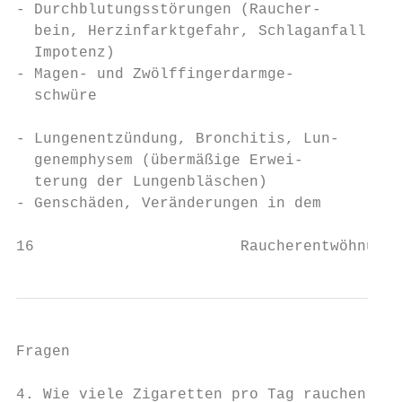
- Durchblutungsstörungen (Raucher-

  bein, Herzinfarktgefahr, Schlaganfall,   
  Impotenz)                                
- Magen- und Zwölffingerdarmge-            
  schwüre                                  
                                           
- Lungenentzündung, Bronchitis, Lun-       
  genemphysem (übermäßige Erwei-           
  terung der Lungenbläschen)               
- Genschäden, Veränderungen in dem         
16                       Raucherentwöhnung 
Fragen                                     
                                           
4. Wie viele Zigaretten pro Tag rauchen Sie