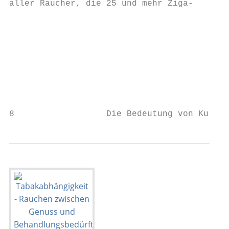
aller Raucher, die 25 und mehr Ziga-

                                           
                                           
                                           
                                           
                                           
                                           
                                           
8                  Die Bedeutung von Kurzin