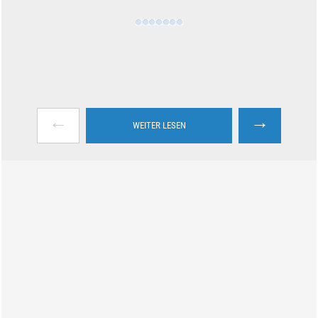
←
→
WEITER LESEN