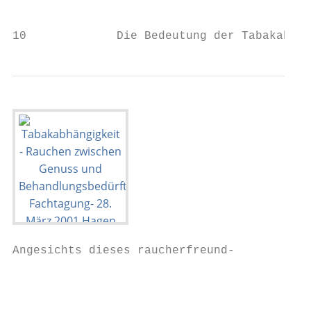
                                           
10             Die Bedeutung der Tabakabhän
Angesichts dieses raucherfreund-           
                                           
                                           
                                           