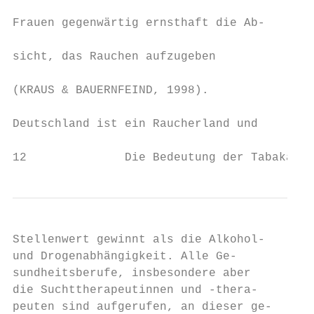
                                         au
Frauen gegenwärtig ernsthaft die Ab-

                                         ka
sicht, das Rauchen aufzugeben

                                         de
(KRAUS & BAUERNFEIND, 1998).

                                         Öf
Deutschland ist ein Raucherland und      Ty
12              Die Bedeutung der Tabakabhä
Stellenwert gewinnt als die Alkohol-      P
und Drogenabhängigkeit. Alle Ge-          J
sundheitsberufe, insbesondere aber        M
die Suchttherapeutinnen und -thera-       c
peuten sind aufgerufen, an dieser ge-     s