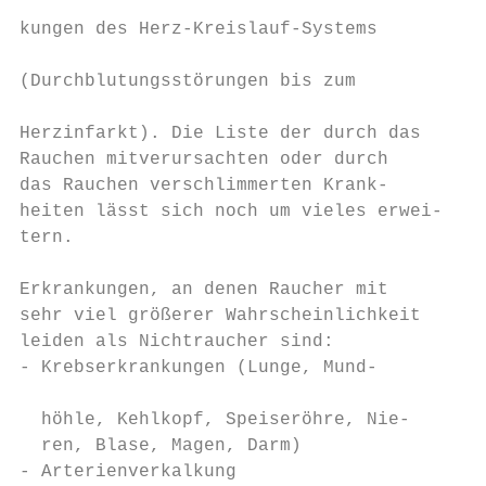
                                           
kungen des Herz-Kreislauf-Systems          
                                           
(Durchblutungsstörungen bis zum            
                                           
Herzinfarkt). Die Liste der durch das      
Rauchen mitverursachten oder durch         
das Rauchen verschlimmerten Krank-         
heiten lässt sich noch um vieles erwei-    
tern.                                      
                                           
Erkrankungen, an denen Raucher mit         
sehr viel größerer Wahrscheinlichkeit      
leiden als Nichtraucher sind:              
- Krebserkrankungen (Lunge, Mund-          
                                           
  höhle, Kehlkopf, Speiseröhre, Nie-       
  ren, Blase, Magen, Darm)                 
- Arterienverkalkung                       