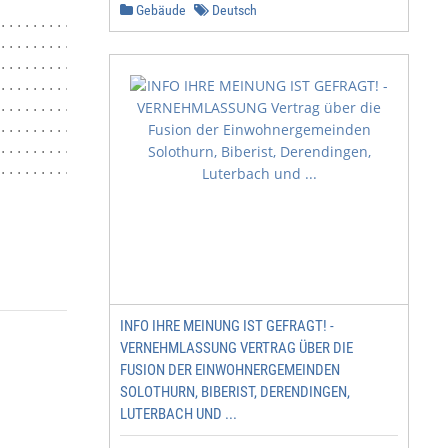
Gebäude
Deutsch
....................... 18                               
.................. 21                                   
.......... 23                                           
.............................................. 24       
........................... 27                          
...................... 28                               
........... 35                                          
.................................................. 37   
                                                        
INFO IHRE MEINUNG IST GEFRAGT! -
VERNEHMLASSUNG VERTRAG ÜBER DIE
FUSION DER EINWOHNERGEMEINDEN
SOLOTHURN, BIBERIST, DERENDINGEN,
LUTERBACH UND ...