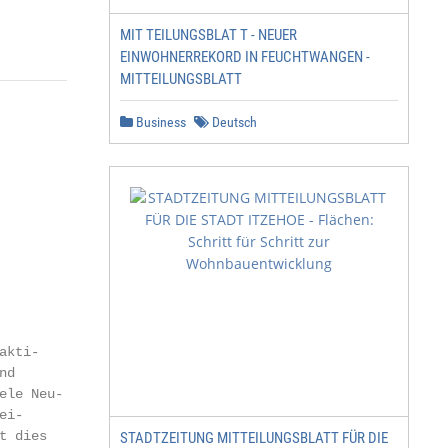
MIT TEILUNGSBLAT T - NEUER
EINWOHNERREKORD IN FEUCHTWANGEN -
MITTEILUNGSBLATT
Business
Deutsch
akti-                                                   
nd                                                      
ele Neu-                                                
ei-                                                     
t dies                                                   
STADTZEITUNG MITTEILUNGSBLATT FÜR DIE