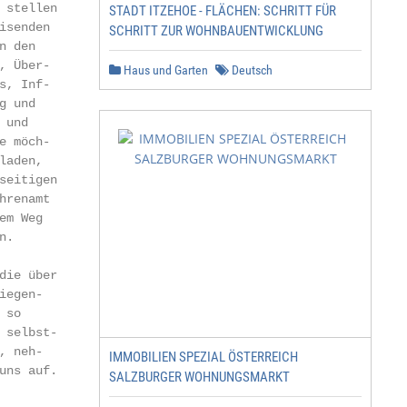
stellen

STADT ITZEHOE - FLÄCHEN: SCHRITT FÜR
senden

SCHRITT ZUR WOHNBAUENTWICKLUNG
 den

 Über-

Haus und Garten
Deutsch
, Inf-

 und

und

 möch-

laden,                                                   
seitigen                                                 
renamt

m Weg

.

ie über

egen-

so

selbst-

, neh-                                                   
IMMOBILIEN SPEZIAL ÖSTERREICH
uns auf.                                                 
SALZBURGER WOHNUNGSMARKT