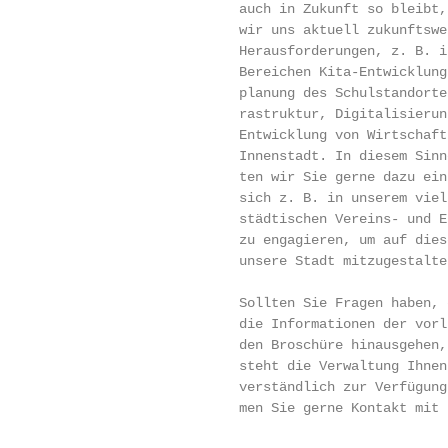
                              auch in Zukunft so bleibt, 
                              wir uns aktuell zukunftswei
                              Herausforderungen, z. B. in
                              Bereichen Kita-Entwicklung,
                              planung des Schulstandortes
                              rastruktur, Digitalisierung
                              Entwicklung von Wirtschaft 
                              Innenstadt. In diesem Sinne
                              ten wir Sie gerne dazu ein
                              sich z. B. in unserem viel
                              städtischen Vereins- und Eh
                              zu engagieren, um auf diese
                              unsere Stadt mitzugestalten
                              Sollten Sie Fragen haben, d
                              die Informationen der vorli
                              den Broschüre hinausgehen, 
                              steht die Verwaltung Ihnen 
                              verständlich zur Verfügung
                              men Sie gerne Kontakt mit 