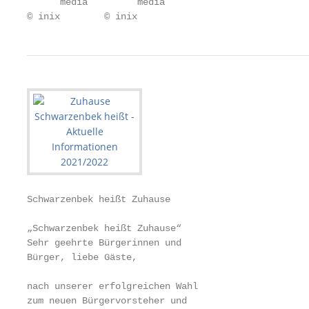
      media         media

© inix        © inix
Schwarzenbek heißt Zuhause

„Schwarzenbek heißt Zuhause“

Sehr geehrte Bürgerinnen und                       
Bürger, liebe Gäste,                               
                                                   
nach unserer erfolgreichen Wahl                    
zum neuen Bürgervorsteher und                      