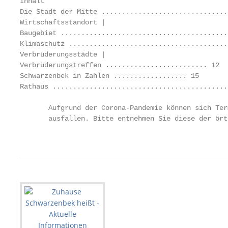
Inhalt

Die Stadt der Mitte ...............................
Wirtschaftsstandort |                              
Baugebiet .........................................
Klimaschutz .......................................
Verbrüderungsstädte |                              
Verbrüderungstreffen ......................... 12  
Schwarzenbek in Zahlen .................. 15       
Rathaus ...........................................
       Aufgrund der Corona-Pandemie können sich Ter
       ausfallen. Bitte entnehmen Sie diese der ört
                                                   