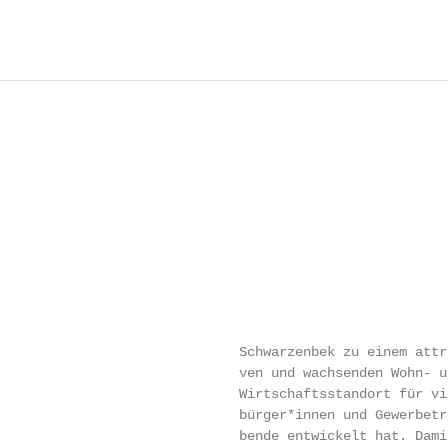
                              Schwarzenbek zu einem attr
                              ven und wachsenden Wohn- u
                              Wirtschaftsstandort für vi
                              bürger*innen und Gewerbetr
                              bende entwickelt hat. Dami