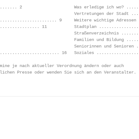
....... 2                     Was erledige ich wo? .....
                              Vertretungen der Stadt ...
....................... 9     Weitere wichtige Adressen 
................ 11           Stadtplan ................
                              Straßenverzeichnis .......
                              Familien und Bildung .....
                              Seniorinnen und Senioren .
........................ 16   Soziales .................
mine je nach aktueller Verordnung ändern oder auch

lichen Presse oder wenden Sie sich an den Veranstalter.

                                                        