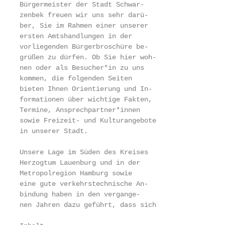
Bürgermeister der Stadt Schwar-                    
zenbek freuen wir uns sehr darü-                   
ber, Sie im Rahmen einer unserer                   
ersten Amtshandlungen in der                       
vorliegenden Bürgerbroschüre be-                   
grüßen zu dürfen. Ob Sie hier woh-                 
nen oder als Besucher*in zu uns                    
kommen, die folgenden Seiten                       
bieten Ihnen Orientierung und In-                  
formationen über wichtige Fakten,                  
Termine, Ansprechpartner*innen                     
sowie Freizeit- und Kulturangebote                 
in unserer Stadt.                                  
Unsere Lage im Süden des Kreises                   
Herzogtum Lauenburg und in der                     
Metropolregion Hamburg sowie                       
eine gute verkehrstechnische An-                   
bindung haben in den vergange-                     
nen Jahren dazu geführt, dass sich                 