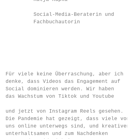
                                           
         Social-Media-Beraterin und        
         Fachbuchautorin                   
                                           
                                           
                                           
                                           
                                           
                                           
Für viele keine Überraschung, aber ich

denke, dass Videos das Engagement auf      
Social dominieren werden. Wir haben        
das Wachstum von Tiktok und Youtube        
und jetzt von Instagram Reels gesehen.     
Die Pandemie hat gezeigt, dass viele von   
uns online unterwegs sind, und kreativen,  
unterhaltsamen und zum Nachdenken          