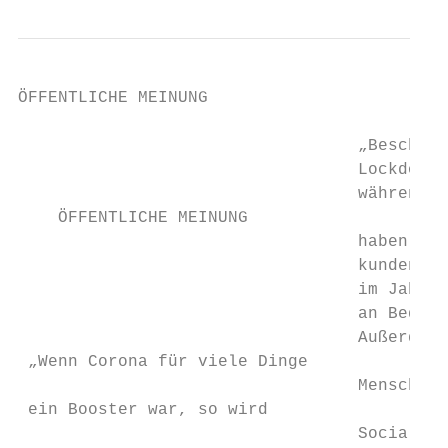
ÖFFENTLICHE MEINUNG

                                  „Beschleu
                                  Lockdown-
                                  während d
    ÖFFENTLICHE MEINUNG

                                  haben Lok
                                  kundenspe
                                  im Jahr 2
                                  an Bedeut
                                  Außerdem 
 „Wenn Corona für viele Dinge

                                  Menschen 
 ein Booster war, so wird

                                  Social Me