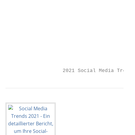
                                           
                                           
                                           
                                           
                                           
                                           
                                           
                                           
                   2021 Social Media Trends