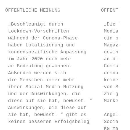
ÖFFENTLICHE MEINUNG              ÖFFENTLICH
 „Beschleunigt durch              „Die Nutz
 Lockdown-Vorschriften            Media Pla
 während der Corona-Phase         ein persö
 haben Lokalisierung und          Magazin w
 kundenspezifische Anpassung      gewinnen.
 im Jahr 2020 noch mehr           an die Co
 an Bedeutung gewonnen.           Community
 Außerdem werden sich             demnach s
 die Menschen immer mehr          keinen be
 ihrer Social Media-Nutzung       von Socia
 und der Auswirkungen, die        Zielgrupp
 diese auf sie hat, bewusst. “    Marke spr
 Auswirkungen, die diese auf

 sie hat, bewusst. “ gibt es      Angelica 
 keinen besseren Erfolgsbeleg     Social Me
                                  KG Market