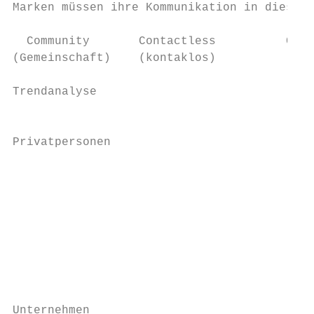
Marken müssen ihre Kommunikation in diesem 
  Community       Contactless          Clea
(Gemeinschaft)    (kontaklos)           (Hy
Trendanalyse

                                           
                                           
Privatpersonen                             
                                           
                                           
                                           
                                           
                                           
                                           
                                           
                                           
Unternehmen                                