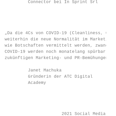
         Connector bei In Sprint Srl       
                                           
                                           
                                           
                                           
„Da die 4Cs von COVID-19 (Cleanliness, Cont
weiterhin die neue Normalität im Marketing 
wie Botschaften vermittelt werden, zwangslä
COVID-19 werden noch monatelang spürbar sei
zukünftigen Marketing- und PR-Bemühungen be
                                           
         Janet Machuka                     
         Gründerin der ATC Digital         
         Academy                           
                                           
                                           
                      2021 Social Media Tre