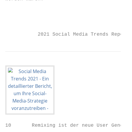
                                           
                                           
                                           
           2021 Social Media Trends Report 
10       Remixing ist der neue User Generat