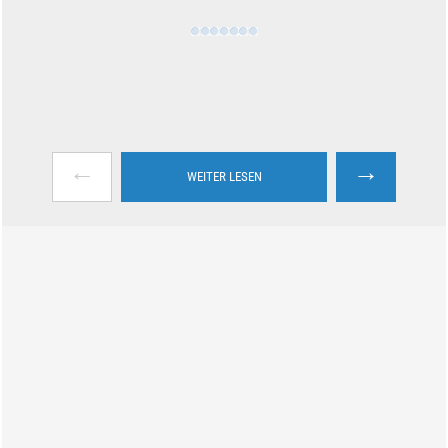
←
→
WEITER LESEN