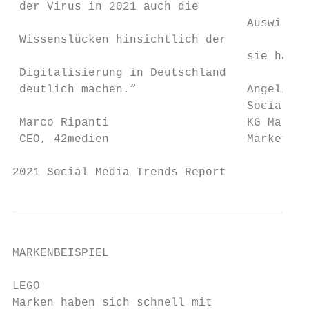
 der Virus in 2021 auch die

                                  Auswirkun
 Wissenslücken hinsichtlich der

                                  sie hat, 
 Digitalisierung in Deutschland

 deutlich machen.“                Angelica 
                                  Social Me
 Marco Ripanti                    KG Market
 CEO, 42medien                    Marketing
2021 Social Media Trends Report           
MARKENBEISPIEL

LEGO

Marken haben sich schnell mit              