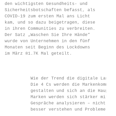
den wichtigsten Gesundheits- und           
Sicherheitsbotschaften befasst, als        
COVID-19 zum ersten Mal ans Licht          
kam, und so dazu beigetragen, diese        
in ihren Communities zu verbreiten.        
Der Satz „Waschen Sie Ihre Hände“          
wurde von Unternehmen in den fünf          
Monaten seit Beginn des Lockdowns          
im März 81.7K Mal geteilt.                 
                                           
                                           
          Wie der Trend die digitale Landsc
          Die 4 Cs werden die Markenkommuni
          gestalten und sich an die Hauptan
          Marken werden sich stärker mit ih
          Gespräche analysieren – nicht zul
          besser verstehen und Probleme eff