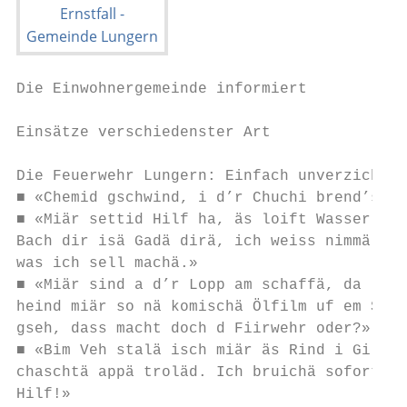
Die Einwohnergemeinde informiert

Einsätze verschiedenster Art

Die Feuerwehr Lungern: Einfach unverzichtba
■ «Chemid gschwind, i d’r Chuchi brend’s»

■ «Miär settid Hilf ha, äs loift Wasser vom

Bach dir isä Gadä dirä, ich weiss nimmä

was ich sell machä.»

■ «Miär sind a d’r Lopp am schaffä, da

heind miär so nä komischä Ölfilm uf em See

gseh, dass macht doch d Fiirwehr oder?»

■ «Bim Veh stalä isch miär äs Rind i Gillä-

chaschtä appä troläd. Ich bruichä sofort

Hilf!»
