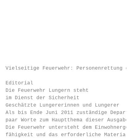
                                           
                                           
                                           
                                           
                                           
                                           
                                           
                                           
                                           
Vielseitige Feuerwehr: Personenrettung durc
Editorial

Die Feuerwehr Lungern steht

im Dienst der Sicherheit

Geschätzte Lungererinnen und Lungerer

Als bis Ende Juni 2011 zuständige Departeme
paar Worte zum Hauptthema dieser Ausgabe «L
Die Feuerwehr untersteht dem Einwohnergemei
fähigkeit und das erforderliche Material ve