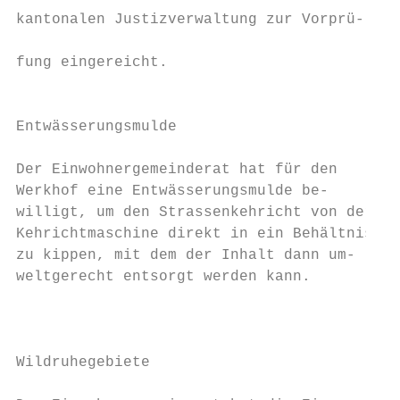
kantonalen Justizverwaltung zur Vorprü-    
                                           
fung eingereicht.                          
                                           
                                           
Entwässerungsmulde                         
                                           
Der Einwohnergemeinderat hat für den       
Werkhof eine Entwässerungsmulde be-        
willigt, um den Strassenkehricht von der   
Kehrichtmaschine direkt in ein Behältnis   
zu kippen, mit dem der Inhalt dann um-     
weltgerecht entsorgt werden kann.          
                                           
                                           
                                           
Wildruhegebiete                            
                                           