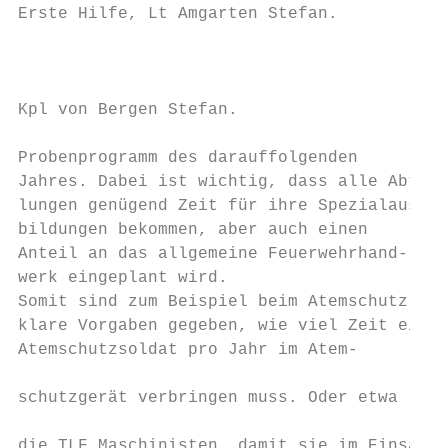
Erste Hilfe, Lt Amgarten Stefan.

                                           
Kpl von Bergen Stefan.                     
Probenprogramm des darauffolgenden         
Jahres. Dabei ist wichtig, dass alle Abtei-
lungen genügend Zeit für ihre Spezialaus-  
bildungen bekommen, aber auch einen        
Anteil an das allgemeine Feuerwehrhand-    
werk eingeplant wird.                      
Somit sind zum Beispiel beim Atemschutz    
klare Vorgaben gegeben, wie viel Zeit ein  
Atemschutzsoldat pro Jahr im Atem-         
                                           
schutzgerät verbringen muss. Oder etwa     
                                           
die TLF Maschinisten, damit sie im Einsatz 