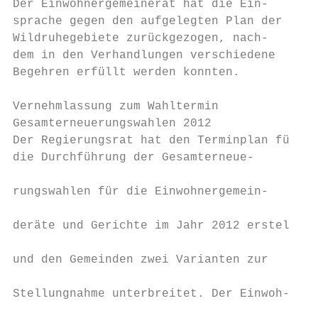
Der Einwohnergemeinerat hat die Ein-       
sprache gegen den aufgelegten Plan der     
Wildruhegebiete zurückgezogen, nach-       
dem in den Verhandlungen verschiedene      
Begehren erfüllt werden konnten.           
                                           
Vernehmlassung zum Wahltermin              
Gesamterneuerungswahlen 2012               
Der Regierungsrat hat den Terminplan für   
die Durchführung der Gesamterneue-         
                                           
rungswahlen für die Einwohnergemein-       
                                           
deräte und Gerichte im Jahr 2012 erstellt  
                                           
und den Gemeinden zwei Varianten zur       
                                           
Stellungnahme unterbreitet. Der Einwoh-    
                                           