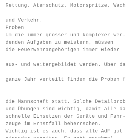
Rettung, Atemschutz, Motorspritze, Wacht

                                           
und Verkehr.                               
Proben

Um die immer grösser und komplexer wer-

denden Aufgaben zu meistern, müssen        
die Feuerwehrangehörigen immer wieder      
                                           
aus- und weitergebildet werden. Über das   
                                           
ganze Jahr verteilt finden die Proben für  
                                           
                                           
die Mannschaft statt. Solche Detailproben  
und Übungen sind wichtig, damit alle das

schnelle Einsetzen der Geräte und Fahr-

zeuge im Ernstfall beherrschen.            
Wichtig ist es auch, dass alle AdF gut mit-