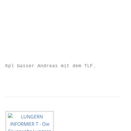
                                           
                                           
                                           
                                           
                                           
                                           
Kpl Gasser Andreas mit dem TLF.

                                           
                                           