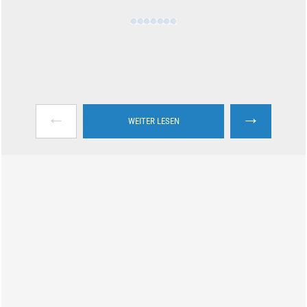
←
→
WEITER LESEN