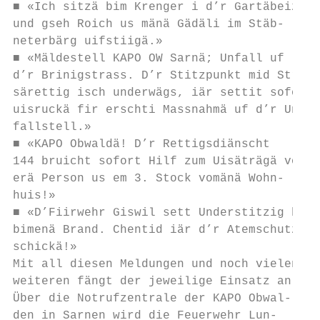
■ «Ich sitzä bim Krenger i d’r Gartäbeiz

und gseh Roich us mänä Gädäli im Stäb-

neterbärg uifstiigä.»

■ «Mäldestell KAPO OW Sarnä; Unfall uf

d’r Brinigstrass. D’r Stitzpunkt mid Stras-

särettig isch underwägs, iär settit sofort

uisruckä fir erschti Massnahmä uf d’r Un-

fallstell.»

■ «KAPO Obwaldä! D’r Rettigsdiänscht

144 bruicht sofort Hilf zum Uisäträgä von-

erä Person us em 3. Stock vomänä Wohn-     
huis!»

■ «D’Fiirwehr Giswil sett Understitzig ha  
bimenä Brand. Chentid iär d’r Atemschutz   
schickä!»                                  
Mit all diesen Meldungen und noch vielen   
weiteren fängt der jeweilige Einsatz an.   
Über die Notrufzentrale der KAPO Obwal-    
den in Sarnen wird die Feuerwehr Lun-      