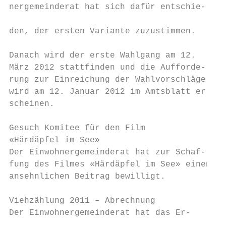
nergemeinderat hat sich dafür entschie-    
                                           
den, der ersten Variante zuzustimmen.      
                                           
Danach wird der erste Wahlgang am 12.      
März 2012 stattfinden und die Aufforde-    
rung zur Einreichung der Wahlvorschläge    
wird am 12. Januar 2012 im Amtsblatt er-   
scheinen.                                  
                                           
Gesuch Komitee für den Film                
«Härdäpfel im See»                         
Der Einwohnergemeinderat hat zur Schaf-    
fung des Filmes «Härdäpfel im See» einen   
ansehnlichen Beitrag bewilligt.            
                                           
Viehzählung 2011 – Abrechnung              
Der Einwohnergemeinderat hat das Er-       
                                           