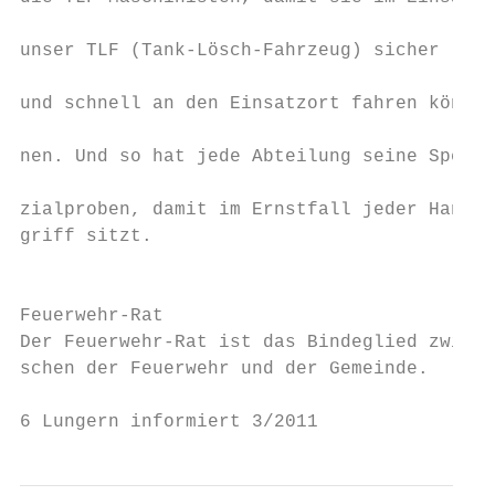
                                           
unser TLF (Tank-Lösch-Fahrzeug) sicher     
                                           
und schnell an den Einsatzort fahren kön-  
                                           
nen. Und so hat jede Abteilung seine Spe-  
                                           
zialproben, damit im Ernstfall jeder Hand- 
griff sitzt.                               
                                           
                                           
Feuerwehr-Rat                              
Der Feuerwehr-Rat ist das Bindeglied zwi-  
schen der Feuerwehr und der Gemeinde.      
6 Lungern informiert 3/2011