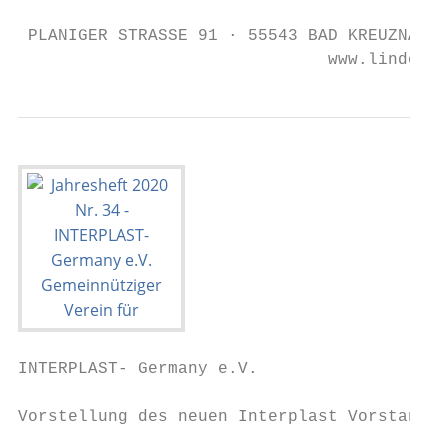
 PLANIGER STRASSE 91 · 55543 BAD KREUZNACH 
                               www.lindeman
INTERPLAST- Germany e.V.                                                                                                                                                                                            INTERPLAST- Germany e.V.

Vorstellung des neuen Interplast Vorstandes                                                                                             •   Forum Anästhesie und Forum Pflege
                                                                                                                                            Unabhängig von der Homepage pla-
                                                                                                                                                                                        Ansprechpartner für die Pflege: Ana
                                                                                                                                                                                        Maria Lázaro Martin                      •
                                                                                                                                                                                                                                     nen können.
                                                                                                                                                                                                                                     Diskussion über Möglichkeiten zur
                                                                                                                                            nen wir ein internes Forum, welches     •   Qualitätssicherung: Wir wünschen             Förderung des Nachwuchses
Liebe Interplast               