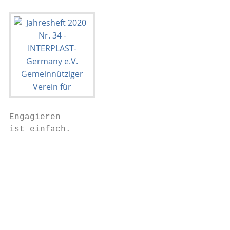
Engagieren

ist einfach.                               
                                           
                                           
                                           
                                           
                                           
                                           
                                           
                                           