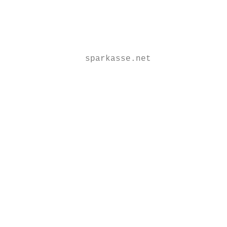
                                           
                                           
                                           
                                           
               sparkasse.net

                                           
                                           
                                           
                                           
                                           
                                           
                                           
                                           
                                           
                                           
                                           