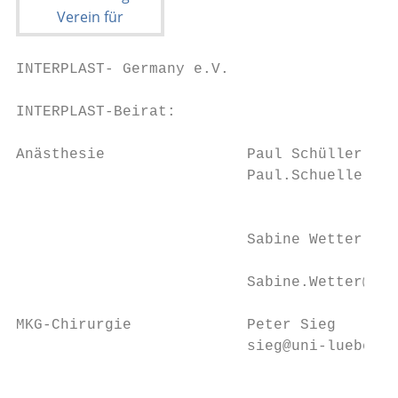
INTERPLAST- Germany e.V.                                                                                                                                                               INTERPLAST- Germany e.V.

INTERPLAST-Beirat:                                                                                            Sektionen, Adressen und Konten
                                                                                                              ­1.   Sektion Rhein / Main                                    8. Sektion Vreden
Anästhesie                Paul Schüller		                           Joachim Gröschel 		                             Dr. Ruth Alamuti-Ahlers / Dr. Nuri Alamuti                 Dr. Arnulf Lehmköster / Silvia Schroer
                          Paul.Schueller@pahler.de		                 j.groeschel@online.de                          Schöne Aussicht 39 · 65193 Wiesbaden                       Händelstrasse 30 · 48691 Vreden
                                                                                                                    Tel: 0611 5657760 Fax: 0611 5657766                        Tel: 02564/31483 · Fax: 02563/912440
                                                                                                                    Ra@ruth-ahlers.de · alamuti@interplast-germany.de          Arnulf@Dr-Lehmkoester.de
                          Sabine Wetter		            Kerstin Röhm
                                                                                                                    IBAN: DE78 5605 0180 0017 0618 88                          www.Dr-Lehmkoester.de
                          Sabine.Wetter@outlook.com		k.d.roehm@web.de                                               Sparkasse Rhein-Nahe                                       IBAN: DE16 4015 4530 0051 1299 22
                                                                                                                                                                               Sparkasse Westmünsterland
MKG-Chirurgie             Peter