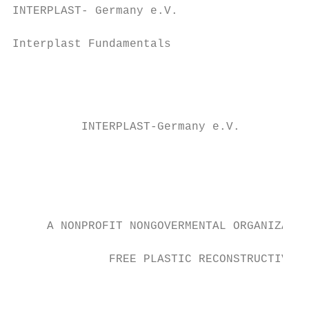
INTERPLAST- Germany e.V.                                                                                                                                                                   INTERPLAST- Germany e.V.

Interplast Fundamentals                                                                                      Einsatzstatistik 2019

                                                                                                             Liebe Interplast Freundinnen und
                                                                                                             Freunde!
                                                                                                             Gerne wollen wir uns auch in diesem         seren humanitären Hilfseinsätzen nicht     um ggf. notwendige Standards und so-
          INTERPLAST-Germany e.V.                                                                            Jahr wieder an eine Statistik wagen.
                                                                                                             Neben der allgemeinen Einsatzauswer-
                                                                                                                                                         aus, dass es zu Komplikationen oder
                                                                                                                                                         Zwischenfällen kommen kann.
                                                                                                                                                                                                    mit eine bessere Qualität zu schaffen.
                                                                                                                                                                                                    In dieser Konferenz soll diesem sensib-
     A NONPROFIT NONGOVERMENTAL ORGANIZATION PROVIDING            